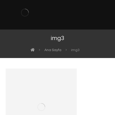
img3
Ana Sayfa
img3